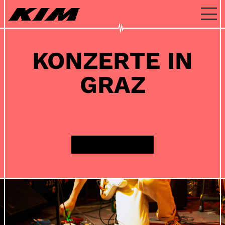
Zum Inhalt springen
Über Kim
Archiv
KONZERTE IN
Kontakt
GRAZ
ALLE KONZERTE